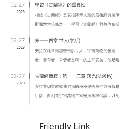
02-27
學習《古蘭經》的重要性
有基礎的、客觀的和公正的認識。...
2023
相信《古蘭經》是安拉降示人類的最後經典屬伊
斯蘭六大信條之一，學習《古蘭經》對每位穆斯
林而言都是必修課程。鼓勵學習《古蘭經》的相
02-27
第一一四章 世人(拿斯)
關內容非常多...
2023
安拉在此章讓穆聖告訴世人，宇宙萬物的創造
者、養育者、掌管者是獨一的主宰安拉，他是唯
一應受崇拜的主宰。......
02-27
古蘭經簡釋：第一一三章 曙光(法赖格)
2023
安拉讓穆聖教導我們預防種種傷害最佳方法就是
祈禱，向創造宇宙萬物主宰安拉祈求保護，以免
遭一切無法預料的潛在傷害。......
Friendly Link
合作夥伴