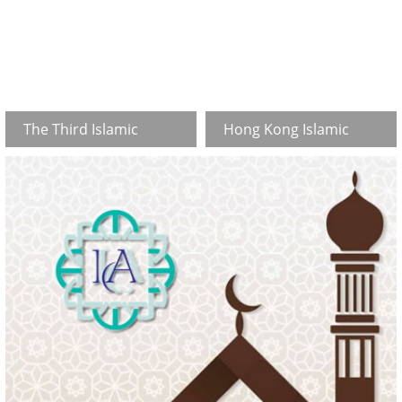
Civilization
the Environment and
Sustainable
Development
The Third Islamic
Hong Kong Islamic
Cultural Festival at the
Book Fair(2018)
Chinese University of
Hong Kong(CUHK)
ended