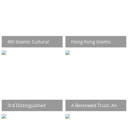
4th Islamic Cultural
Hong Kong Islamic
Festival (26 Oct-2 Nov
Book Fair(2019)
2019)
3rd Distinguished
A Bestowed Trust: An
Lectureship in Islamic
Islamic Perception on